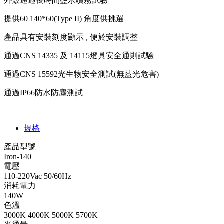
外殼通過長時間鹽水噴霧試驗
提供
60 140*60(Type II)
角度供挑選
產品具有安裝刻度顯示
,
便於安裝調整
通過
CNS 14335
及
14115
燈具安全通則試驗
通過
CNS 15592
光生物安全測試
(
無藍光危害
)
通過
IP66
防水防塵測試
規格
產品型號
Iron-140
電壓
110-220Vac 50/60Hz
消耗電力
140W
色溫
3000K 4000K 5000K 5700K